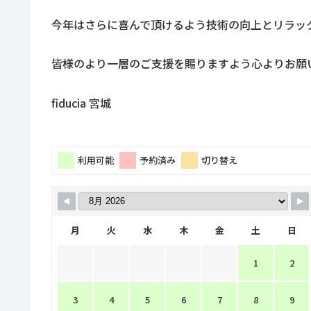
今年はさらに喜んで頂けるよう技術の向上とリラッ
皆様のより一層のご支援を賜りますよう心よりお願
fiducia 宮城
利用可能
予約済み
切り替え
月
火
水
木
金
土
日
1
2
3
4
5
6
7
8
9